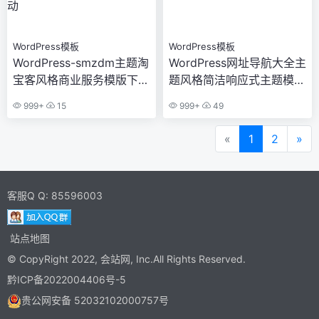
WordPress模板
WordPress模板
WordPress-smzdm主题淘
WordPress网址导航大全主
宝客风格商业服务模版下
题风格简洁响应式主题模板
载,以灰色为主打+聚集人气
源码下载
999+
15
999+
49
和互动
«
1
2
»
客服Q Q:
85596003
站点地图
© CopyRight 2022,
会站网
, Inc.All Rights Reserved.
黔ICP备2022004406号-5
贵公网安备 52032102000757号