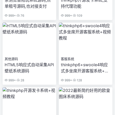
单租号源码,也对接支付
持代理功能
999+
76
999+
109
其他源码
客服系统
HTML5响应式自动采集API
thinkphp6+swoole4响应
壁纸系统源码
式多坐席开源客服系统+视
频教程
999+
28
999+
128