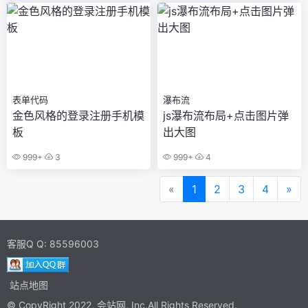
表单代码
瀑布流
金色风格的登录注册手机模
js瀑布流布局+点击图片弹
板
出大图
999+
3
999+
4
«
1
2
3
4
»
客服Q Q:
85596003
站点地图
© CopyRight 2022,
会站网
, Inc.All Rights Reserved.