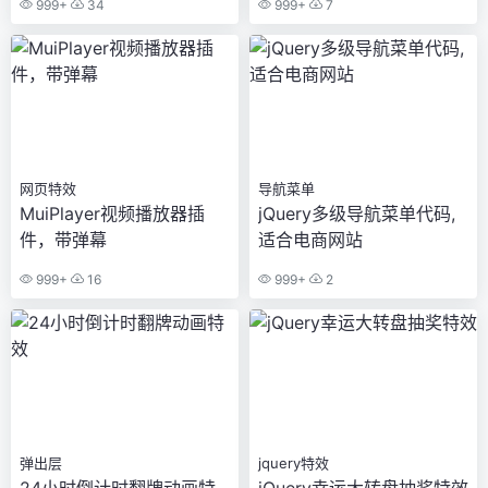
999+
34
999+
7
网页特效
导航菜单
MuiPlayer视频播放器插
jQuery多级导航菜单代码,
件，带弹幕
适合电商网站
999+
16
999+
2
弹出层
jquery特效
24小时倒计时翻牌动画特
jQuery幸运大转盘抽奖特效