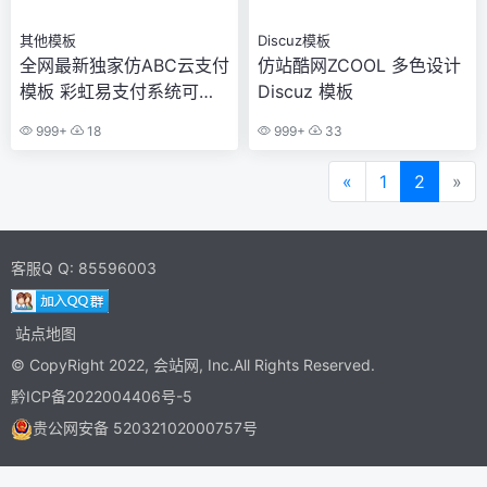
其他模板
Discuz模板
全网最新独家仿ABC云支付
仿站酷网ZCOOL 多色设计
模板 彩虹易支付系统可用
Discuz 模板
包含百度自动推送代码
999+
18
999+
33
«
1
2
»
客服Q Q:
85596003
站点地图
© CopyRight 2022,
会站网
, Inc.All Rights Reserved.
黔ICP备2022004406号-5
贵公网安备 52032102000757号