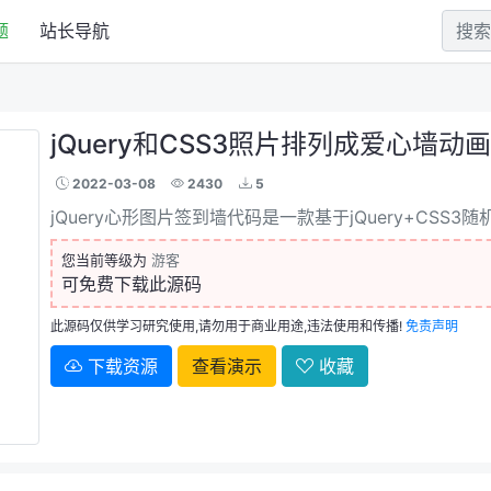
题
站长导航
jQuery和CSS3照片排列成爱心墙动
2022-03-08
2430
5
jQuery心形图片签到墙代码是一款基于jQuery+CS
您当前等级为
游客
可免费下载此源码
此源码仅供学习研究使用,请勿用于商业用途,违法使用和传播!
免责声明
下载资源
查看演示
收藏